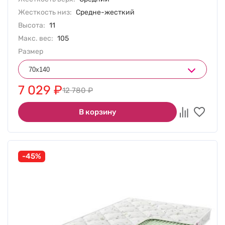
Жесткость низ:
Средне-жесткий
Высота:
11
Макс. вес:
105
Размер
7 029
₽
12 780
₽
В корзину
-45%