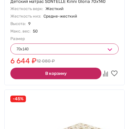
Детский матрас SONTELLE Kinni Gloria 70х140
Жесткость верх:
Жесткий
Жесткость низ:
Средне-жесткий
Высота:
9
Макс. вес:
50
Размер
6 644
₽
12 080
₽
В корзину
-45%