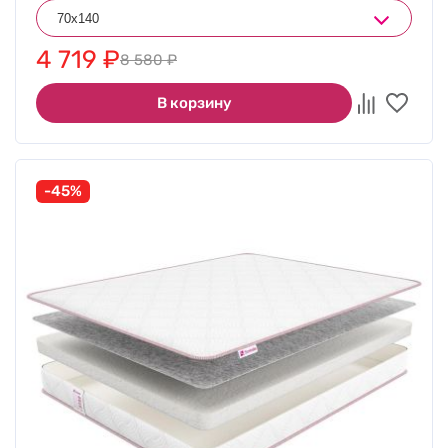
4 719
₽
8 580
₽
В корзину
-45%